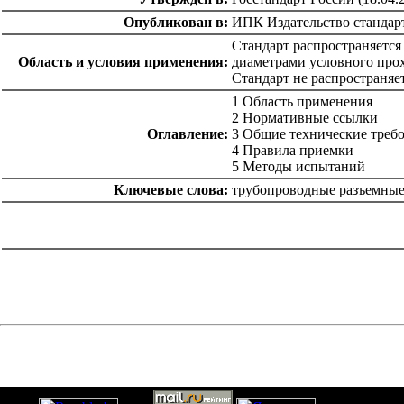
Опубликован в:
ИПК Издательство стандар
Стандарт распространяется
Область и условия применения:
диаметрами условного прох
Стандарт не распространяе
1 Область применения
2 Нормативные ссылки
Оглавление:
3 Общие технические треб
4 Правила приемки
5 Методы испытаний
Ключевые слова:
трубопроводные разъемные
catalog.cgi?c=1&f2=3&f1=II007'> Другие национальные
стандарты
=1&f2=3&f1=II007005'> 13 Охрана окружающей
среды, защита человека от воздействия окружающей
среды. Безопасность