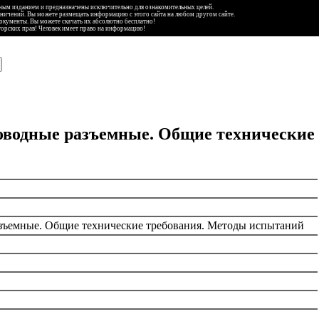
ьным изданием и предназначены исключительно для ознакомительных целей.
аничений. Вы можете размещать информацию с этого сайта на любом другом сайте.
документы. Вы можете скачать их абсолютно бесплатно!
торских прав! Человек имеет право на информацию!
оводные разъемные. Общие технические
зъемные. Общие технические требования. Методы испытаний