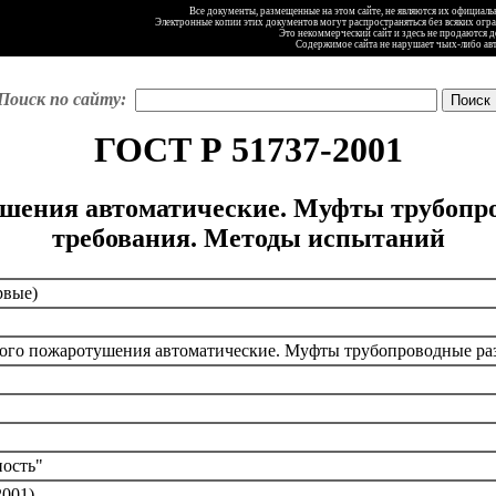
Все документы, размещенные на этом сайте, не являются их официал
Электронные копии этих документов могут распространяться без всяких огр
Это некоммерческий сайт и здесь не продаются 
Содержимое сайта не нарушает чьих-либо ав
Поиск по сайту:
ГОСТ Р 51737-2001
тушения автоматические. Муфты трубопр
требования. Методы испытаний
рвые)
ного пожаротушения автоматические. Муфты трубопроводные ра
ность"
2001)