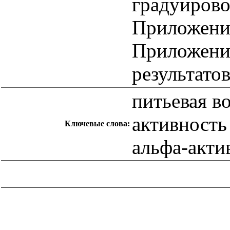
градуирово
Приложение
Приложение
результато
питьевая в
активность
Ключевые слова:
альфа-акти
catalog.cgi?c=1&f2=3&f1=II007'> Другие национальные
стандарты
=1&f2=3&f1=II007005'> 13 Охрана окружающей
среды, защита человека от воздействия окружающей
среды. Безопасность