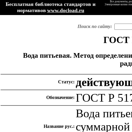
Все документы, ра
Бесплатная библиотека стандартов и
Электронные копии эти
нормативов
www.docload.ru
Поиск по сайту:
ГОСТ 
Вода питьевая. Метод определен
рад
действую
Статус:
ГОСТ Р 51
Обозначение:
Вода питье
суммарной 
Название рус.: