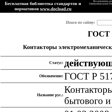
Все документы, ра
Бесплатная библиотека стандартов и
Электронные копии эти
нормативов
www.docload.ru
Поиск по сайту:
ГОСТ 
Контакторы электромеханически
действую
Статус:
ГОСТ Р 51
Обозначение:
Контакторы
Название рус.:
бытового и