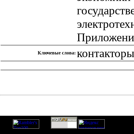
государств
электротех
Приложени
контактор
Ключевые слова:
catalog.cgi?c=1&f2=3&f1=II007'> Другие национальные
стандарты
=1&f2=3&f1=II007012'> 29 Электротехника