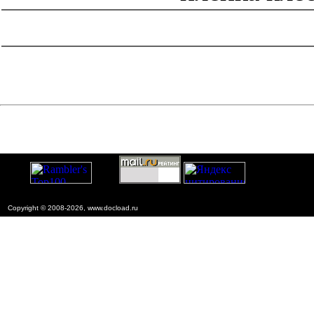
catalog.cgi?c=1&f2=3&f1=II007'> Другие национальные
стандарты
=1&f2=3&f1=II007034'> 83 Резиновая,
резинотехническая, асбестотехническая и пластмассовая
промышленность
Copyright © 2008-2026, www.docload.ru