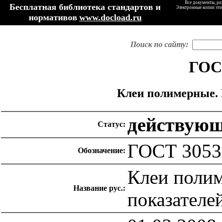
Все документы, ра
Бесплатная библиотека стандартов и
Электронные копии эти
нормативов
www.docload.ru
Поиск по сайту:
ГОСТ
Клеи полимерные. 
действую
Статус:
ГОСТ 3053
Обозначение:
Клеи поли
Название рус.:
показателе