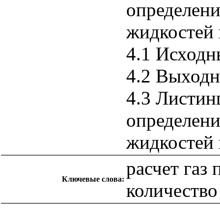
определени
жидкостей 
4.1 Исходн
4.2 Выход
4.3 Листин
определени
жидкостей 
расчет газ
Ключевые слова:
количество
catalog.cgi?c=1&f2=3&f1=II007'> Другие национальные
стандарты
=1&f2=3&f1=II007006'> 17 Метрология и
измерения. Физические явления