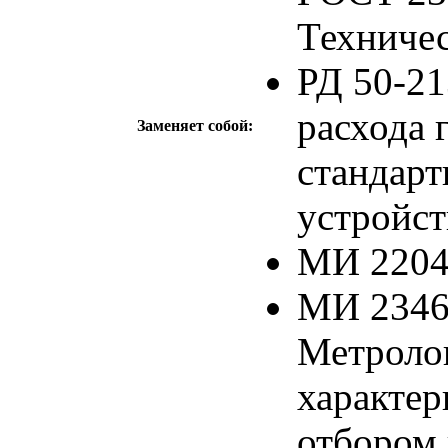
Техничес
РД 50-21
расхода 
Заменяет собой:
стандар
устройс
МИ 2204
МИ 2346
Метроло
характер
отбором 