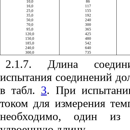
10,0
86
16,0
117
25,0
155
35,0
192
50,0
240
70,0
300
95,0
365
120,0
425
150,0
480
185,0
542
240,0
640
300,0
735
2.1.7. Длина соедин
испытания соединений дол
в табл.
3
. При испытани
током для измерения тем
необходимо, один из 
удвоенную длину.