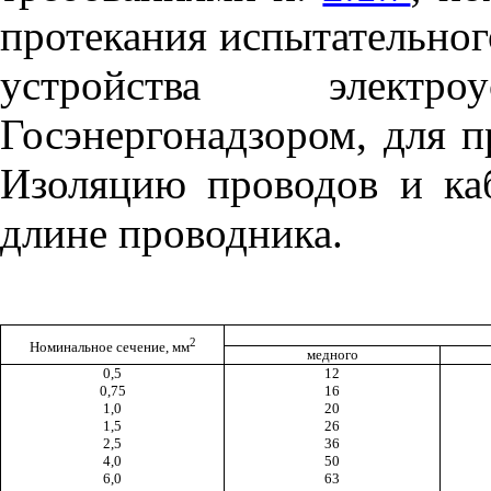
протекания испытательног
устройства электро
Госэнергонадзором, для п
Изоляцию проводов и каб
длине проводника.
2
Номинальное сечение, мм
медного
0,5
12
0,75
16
1,0
20
1,5
26
2,5
36
4,0
50
6,0
63