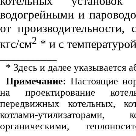
котельных установок
водогрейными и пароводо
от производительности, 
2
кгс/cм
* и с температурой
___________
* Здесь и далее указывается 
Примечание:
Настоящие нор
на проектирование котел
передвижных котельных, ко
котлами-утилизаторами,
к
органическими, теплонос