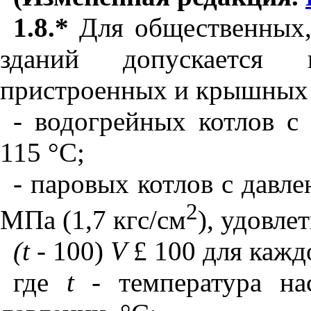
1.8.*
Для общественных
зданий допускается п
пристроенных и крышных 
- водогрейных котлов с
115
°
С;
- паровых котлов с давл
2
МПа (1,7 кгс/см
), удовл
(
t
-
100)
V
£
100 для каждо
где
t
-
температура н