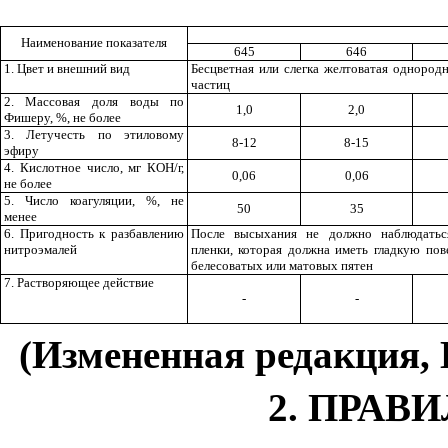
Наименование показателя
645
646
1. Цвет и внешний вид
Бесцветная или слегка желтоватая однород
частиц
2. Массовая доля воды по
1,0
2,0
Фишеру, %, не более
3. Летучесть по этиловому
8-12
8-15
эфиру
4. Кислотное число, мг КОН/г,
0,06
0,06
не более
5. Число коагуляции, %, не
50
35
менее
6. Пригодность к разбавлению
После высыхания не должно наблюдатьс
нитроэмалей
пленки, которая должна иметь гладкую пов
белесоватых или матовых пятен
7. Растворяющее действие
-
-
(Измененная редакция, Из
2. ПРАВ