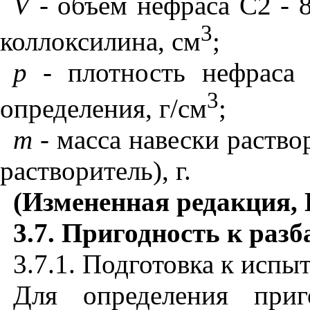
V
-
объем нефраса С2 - 
3
коллоксилина, см
;
р
- плотность нефраса 
3
определения, г/см
;
m
-
масса навески раство
растворитель), г.
(Измененная редакция, И
3.7.
Пригодность к раз
3.7.1. Подготовка к исп
Для определения приг