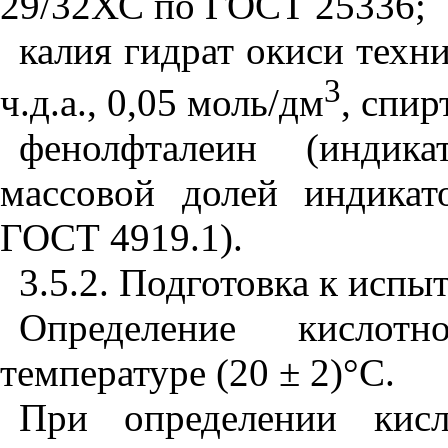
29/32ХС по ГОСТ 25336;
калия гидрат окиси техн
3
ч.д.а., 0,05 моль/дм
, спир
фенолфталеин (индика
массовой долей индика
ГОСТ 4919.1).
3.5.2. Подготовка к исп
Определение кислот
температуре (20 ± 2)°С.
При определении кисл