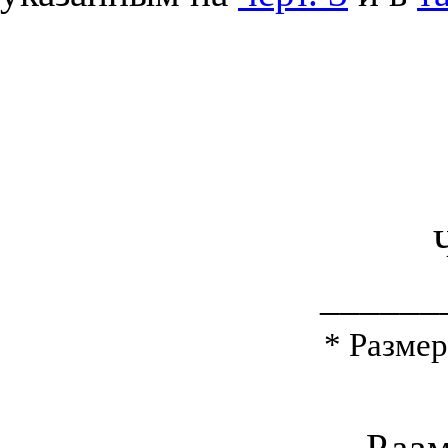
______
* Размер
Раз