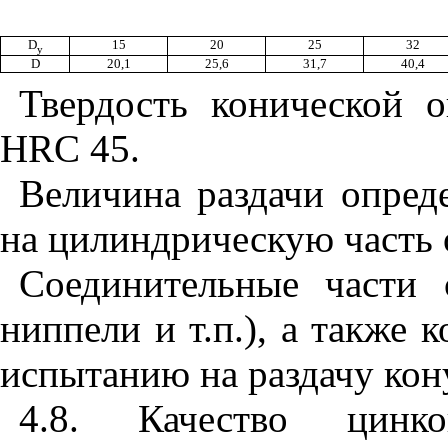
D
15
20
25
32
y
D
20,1
25,6
31,7
40,4
Твердость конической 
HRC 45.
Величина раздачи опред
на цилиндрическую часть 
Соединительные части 
ниппели и т.п.), а также 
испытанию на раздачу кон
4.8. Качество цинк