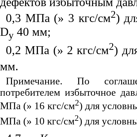
дефектов избыточным давл
2
0,3 МПа (
»
3 кгс/см
) д
D
40 мм;
у
2
0,2 МПа (
»
2 кгс/см
) дл
мм.
Примечание. По согла
потребителем избыточное дав
2
МПа (
»
16 кгс/см
) для условн
2
МПа (
»
10 кгс/см
) для условн