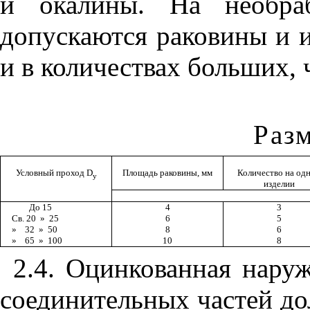
и окалины. На необраб
допускаются раковины и 
и в количествах больших, 
Раз
Условный проход
D
Площадь раковины, мм
Количество на од
у
изделии
До 15
4
3
Св. 20
»
25
6
5
»
32
»
50
8
6
»
65
»
100
10
8
2.4. Оцинкованная нару
соединительных частей д