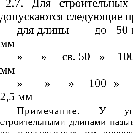
2.7. Для строительных
допускаются следующие п
для длины
до
50
мм
»
»
св. 50
»
10
мм
»
»
»
100
»
2,5 мм
Примечание.
У уголь
строительными длинами назыв
до параллельных им торцев