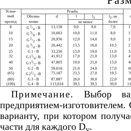
Услов­-
Резьба
ный
Обозна­-
d
l
l
l
, не
1
2
проход
чение
более
не менее
8
1
13,158
9,0
9,0
7,0
1
G
/
- В
4
10
3
16,663
10,0
11,0
8,0
1
G
/
- В
8
15
1
20,956
12,0
14,0
9,0
2
G
/
- В
2
20
3
26,442
13,5
16,0
10,5
2
G
/
- В
4
25
G
1 - В
33,250
15,0
19,0
11,0
3
32
1
41,912
17,0
21,0
13,0
4
G
1
/
- В
4
40
1
47,805
19,0
21,0
15,0
4
G 1
/
- В
2
50
G 2 - В
59,616
21,0
24,0
17,0
6
(65)
1
75,187
23,5
27,0
19,5
7
G 2
/
- В
2
(80)
G 3 - В
87,887
26,0
30,0
22,0
8
(100)
G 4 - В
113,034
39,5
39,5
30,0
11
Примечание.
Выбор вар
предприятием-изготовителем. 
варианту, при котором получ
части для каждого D
.
у