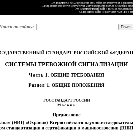
Все документы, размещенные на этом сайте, не являются их официал
Электронные копии этих документов могут распространяться без всяких огр
Это некоммерческий сайт и здесь не продаются 
Содержимое сайта не нарушает чьих-либо ав
Поиск по сайту:
СУДАРСТВЕННЫЙ СТАНДАРТ РОССИЙСКОЙ ФЕДЕРА
СИСТЕМЫ ТРЕВОЖНОЙ СИГНАЛИЗАЦИИ
Часть 1
. ОБЩИЕ ТРЕБОВАНИЯ
Раздел 1
. ОБЩИЕ ПОЛОЖЕНИЯ
ГОССТАНДАРТ РОССИИ
Москва
Предисловие
ана» (НИЦ «Охрана») Всероссийского научно-исследовате
утом стандартизации и сертификации в машиностроении (В