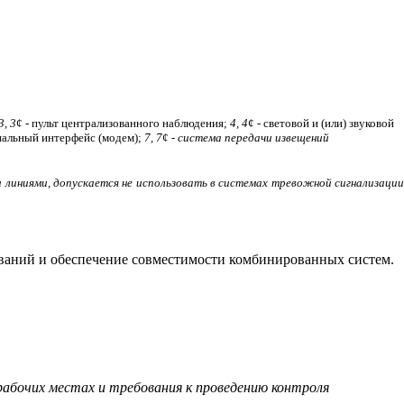
3, 3
¢
- пульт централизованного наблюдения;
4, 4
¢
- световой и (или) звуковой
нальный интерфейс (модем);
7, 7
¢
- система передачи извещений
 линиями, допускается не использовать в системах тревожной сигнализаци
ываний и обеспечение совместимости комбинированных систем.
бочих местах и требования к проведению контроля