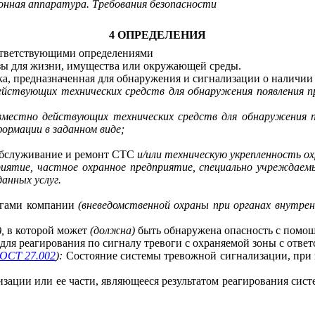
ронная аппаратура. Требования безопасности
4
ОПРЕДЕЛЕНИЯ
ответствующими определениями
озы для жизни, имущества или окружающей среды.
ка, предназначенная для обнаружения и сигнализации о наличии
йствующих технических средств для обнаружения появления пр
вместно действующих технических средств для обнаружения п
формации в заданном виде;
 обслуживание и ремонт СТС
и/или техническую укрепленность о
иятие, частное охранное предприятие, специально учреждаемые
данных услуг
.
лугами компании
(вневедомственной охраны при органах внутре
),
в которой может
(должна)
быть обнаружена опасность с помо
для реагирования по сигналу тревоги с охраняемой зоны с отве
ОСТ 27.002
):
Состояние системы тревожной сигнализации, при к
изации или ее части, являющееся результатом реагирования сис