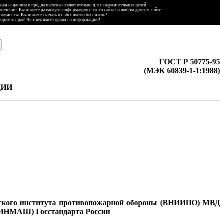
ьным изданием и предназначены исключительно для ознакомительных целей.
аничений. Вы можете размещать информацию с этого сайта на любом другом сайте.
документы. Вы можете скачать их абсолютно бесплатно!
торских прав! Человек имеет право на информацию!
ГОСТ Р 50775-95
(МЭК 60839-1-1:1988)
ЦИИ
льского института противопожарной обороны (ВНИИПО) МВД
НИИНМАШ) Госстандарта России