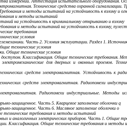
ства измерений. Аттестация испытательного оборудования. О
ктромагнитная. Технические средства охранной сигнализации. 
Требования и методы испытаний на устойчивость к взлому и ог
бования и методы испытаний
ытаний на устойчивость к криминальному открыванию и взлому
ования и методы испытаний на устойчивость к взлому, пулест
ческие требования
нические условия
лемеханики. Часть 2. Условия эксплуатации. Раздел 1. Источн
бщие технические условия
ки. Общие технические условия
я доступом. Классификация. Общие технические требования. М
электромеханические для дверных и оконных проемов. Техн
технических средств электромагнитная. Устойчивость к рад
нических средств электромагнитная. Радиопомехи индустри
лектромагнитная. Радиопомехи индустриальные. Методы ис
рыво-защищенное. Часть 5. Кварцевое заполнение оболочки
q
рыво-защищенное. Часть 6. Масляное заполнение оболочки о
е технические требования и методы испытаний
вых и аналогичных электрических приборов. Часть 1. Общие тр
ации. Классификация. Общие технические требования и методы