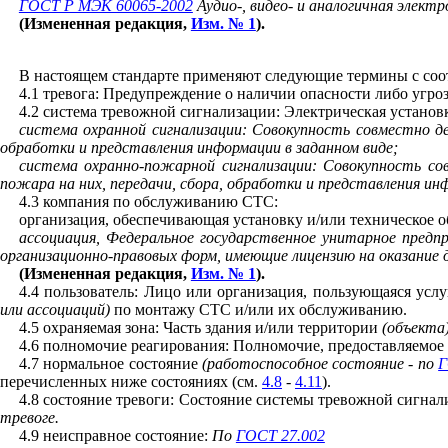
ГОСТ Р МЭК 60065-2002
Аудио-, видео- и аналогичная элект
(Измененная редакция,
Изм. № 1
).
В настоящем стандарте применяют следующие термины с со
4.1 тревога: Предупреждение о наличии опасности либо угр
4.2 система тревожной сигнализации: Электрическая установ
система охранной сигнализации: Совокупность совместно де
обработки и представления информации в заданном виде;
система охранно-пожарной сигнализации: Совокупность со
пожара на них, передачи, сбора, обработки и представления ин
4.3 компания по обслуживанию СТС:
организация, обеспечивающая установку и/или техническое
ассоциация, Федеральное государственное унитарное предпр
организационно-правовых форм, имеющие лицензию на оказание 
(Измененная редакция,
Изм. № 1
).
4.4 пользователь: Лицо или организация, пользующаяся ус
или ассоциаций)
по монтажу СТС и/или их обслуживанию.
4.5 охраняемая зона: Часть здания и/или территории
(объекта
4.6 полномочие реагирования: Полномочие, предоставляемое 
4.7 нормальное состояние
(работоспособное состояние - по
Г
перечисленных ниже состояниях (см.
4.8
-
4.11
).
4.8 состояние тревоги: Состояние системы тревожной сигнал
тревоге.
4.9 неисправное состояние:
По
ГОСТ 27.002