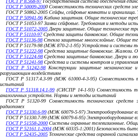
ГОСТ Р 8.568-97
Государственная система обеспечения един
ГОСТ Р 50009-200
0 Совместимость технических средств эле
ГОСТ Р 50862-2005 Сейфы, сейфовые комнаты и хранилища. 
ГОСТ Р 50941-96
Кабина защитная. Общие технические тре
ГОСТ Р 51053-97 Замки сейфовые. Требования и методы исп
ГОСТ Р 51072-2005
Двери защитные. Общие технические треб
ГОСТ Р 51110-97
Средства защиты банковские. Общие техни
ГОСТ Р 51136-98
Стекла защитные многослойные. Общие тех
ГОСТ Р 51179-98 (МЭК 870-2-1-95) Устройства и системы те
ГОСТ Р 51222-98
Средства защитные банковские. Жалюзи. О
ГОСТ Р 51224-98
Средства защитные банковские. Двери и лю
ГОСТ Р 51241-98
Средства и системы контроля и управлени
ГОСТ Р 51242-98
Конструкции защитные механические и 
разрушающим воздействиям
ГОСТ Р 51317.4.3-99 (МЭК 61000-4-3-95) Совместимость 
испытаний
ГОСТ Р 51318.14.1-99
(СИСПР 14-1-93) Совместимость тех
аналогичных устройств. Нормы и методы испытаний
ГОСТ Р 51320-99 Совместимость технических средств э
радиопомех
ГОСТ Р 51330.6-99
(МЭК 60079-5-97) Электрооборудование вз
ГОСТ Р 51330.7-99 (МЭК 60079-6-95) Электрооборудование вз
ГОСТ Р 51558-2000
Системы охранные телевизионные. Общи
ГОСТ Р 52161.1-2004
(МЭК 60335-1:2001) Безопасность быто
ГОСТ Р 52435-2005
Технические средства охранной сигнализ