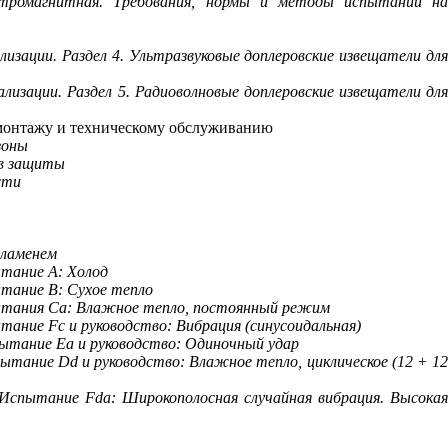
ктромагнитная. Требования, нормы и методы испытаний н
изации. Раздел 4. Ультразвуковые доплеровские извещатели дл
изации. Раздел 5. Радиоволновые доплеровские извещатели дл
 монтажу и техническому обслуживанию
зоны
ов защиты
сти
пламенем
тание А: Холод
тание В: Сухое тепло
пытания Са: Влажное тепло, постоянный режим
пытание
F
с и руководство: Вибрация (синусоидальная)
ытание Еа и руководство: Одиночный удар
спытание
Dd
и руководство: Влажное тепло, циклическое (12 + 1
. Испытание
Fda
: Широкополосная случайная вибрация. Высока