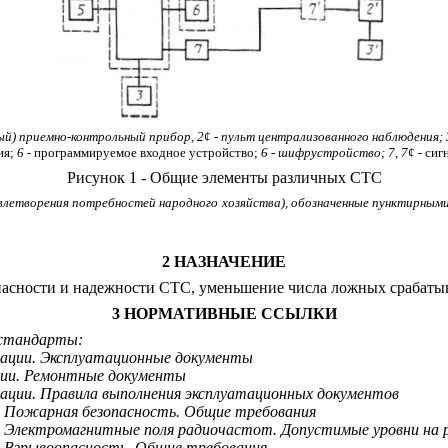
ый) приемно-контрольный прибор, 2
¢
- пульт централизованного наблюдения;
ия;
6
- программируемое входное устройство;
6 - шифрустройство;
7, 7
¢
- сиг
Рисунок 1 - Общие элементы различных СТС
влетворения потребностей народного хозяйства), обозначенные пунктирными
2 НАЗНАЧЕНИЕ
опасности и надежности СТС, уменьшение числа ложных срабат
3 НОРМАТИВНЫЕ ССЫЛКИ
 стандарты:
ации. Эксплуатационные документы
ции. Ремонтные документы
ации. Правила выполнения эксплуатационных документов
 Пожарная безопасность. Общие требования
Электромагнитные поля радиочастот. Допустимые уровни на ра
 Взрывоопасность. Общие требования