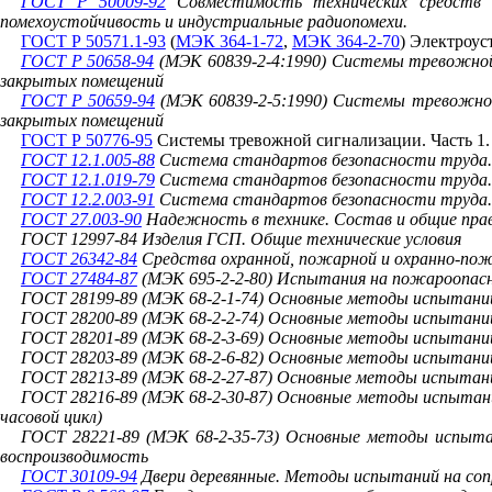
ГОСТ Р 50009-92
Совместимость технических средств о
помехоустойчивость и индустриальные радиопомехи.
ГОСТ Р 50571.1-93
(
МЭК 364-1-72
,
МЭК 364-2-70
) Электроу
ГОСТ Р 50658-94
(МЭК 60839-2-4:1990)
Системы тревожной с
закрытых помещений
ГОСТ Р 50659-94
(МЭК 60839-2-5:1990)
Системы тревожной с
закрытых помещений
ГОСТ Р 50776-95
Системы тревожной сигнализации. Часть 1.
ГОСТ 12.1.005-88
Система стандартов безопасности труда. О
ГОСТ 12.1.019-79
Система стандартов безопасности труда.
ГОСТ 12.2.003-91
Система стандартов безопасности труда. 
ГОСТ 27.003-90
Надежность в технике. Состав и общие пра
ГОСТ 12997-84 Изделия ГСП. Общие технические условия
ГОСТ 26342-84
Средства охранной, пожарной и охранно-пож
ГОСТ 27484-87
(МЭК 695-2-2-80) Испытания на пожароопас
ГОСТ 28199-89 (МЭК 68-2-1-74) Основные методы испытаний
ГОСТ 28200-89 (МЭК 68-2-2-74) Основные методы испытаний
ГОСТ 28201-89 (МЭК 68-2-3-69) Основные методы испытани
ГОСТ 28203-89 (МЭК 68-2-6-82) Основные методы испытани
ГОСТ 28213-89 (МЭК 68-2-27-87) Основные методы испытани
ГОСТ 28216-89 (МЭК 68-2-30-87) Основные методы испытан
часовой цикл)
ГОСТ 28221-89 (МЭК 68-2-35-73) Основные методы испыта
воспроизводимость
ГОСТ 30109-94
Двери деревянные. Методы испытаний на соп