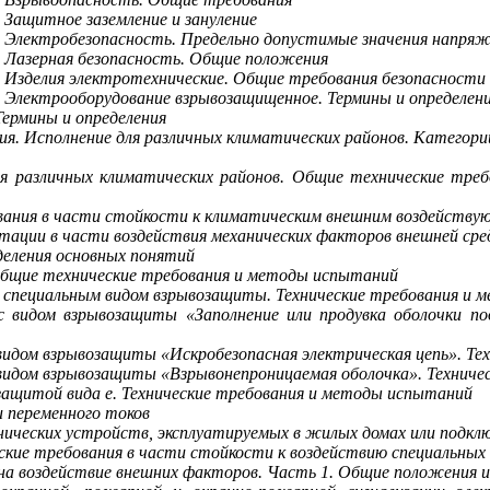
Защитное заземление и зануление
Электробезопасность. Предельно допустимые значения напряже
 Лазерная безопасность. Общие положения
 Изделия электротехнические. Общие требования безопасности
Электрооборудование взрывозащищенное. Термины и определени
ермины и определения
я. Исполнение для различных климатических районов. Категории
ля различных климатических районов. Общие технические тре
вания в части стойкости к климатическим внешним воздейств
атации в части воздействия механических факторов внешней ср
деления основных понятий
бщие технические требования и методы испытаний
 специальным видом взрывозащиты. Технические требования и
 видом взрывозащиты «Заполнение или продувка оболочки по
идом взрывозащиты «Искробезопасная электрическая цепь». Те
видом взрывозащиты «Взрывонепроницаемая оболочка». Техниче
ащитой вида е. Технические требования и методы испытаний
 переменного токов
ических устройств, эксплуатируемых в жилых домах или подкл
кие требования в части стойкости к воздействию специальных 
а воздействие внешних факторов. Часть 1. Общие положения и