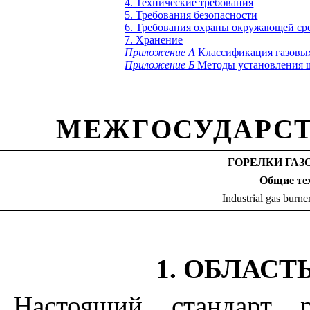
4. Технические требования
5. Требования безопасности
6. Требования охраны окружающей ср
7. Хранение
Приложение
А
К
лассификация газов
Приложение
Б
М
етоды установления 
МЕЖГОСУДАРСТ
ГОРЕЛКИ ГА
Общие те
Industrial
gas
burne
1. ОБЛАС
Настоящий стандарт р