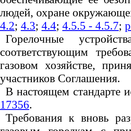
людей, охране окружающе
4.2
;
4.3
;
4.4
;
4.5.5 - 4.5.7
;
р
Горелочные устройст
соответствующим требов
газовом хозяйстве, прин
участников Соглашения.
В настоящем стандарте 
17356
.
Требования к вновь ра
газовым горелкам с при