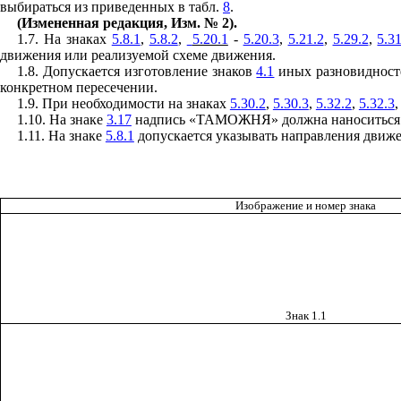
выбираться из приведенных в табл.
8
.
(Измененная редакция, Изм. № 2).
1.7. На знаках
5.8.1
,
5.8.2
,
5.20.1
-
5.20.3
,
5.21.2
,
5.29.2
,
5.3
движения или реализуемой схеме движения.
1.8. Допускается изготовление знаков
4.1
иных разновидносте
конкретном пересечении.
1.9. При необходимости на знаках
5.30.2
,
5.30.3
,
5.32.2
,
5.32.3
1.10. На знаке
3.17
надпись «ТАМОЖНЯ» должна наноситься на
1.11. На знаке
5.8.1
допускается указывать направления движен
Изображение и номер знака
Знак 1.1