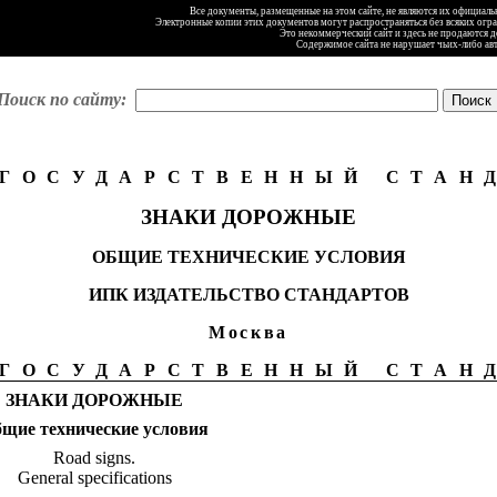
Все документы, размещенные на этом сайте, не являются их официал
Электронные копии этих документов могут распространяться без всяких огр
Это некоммерческий сайт и здесь не продаются 
Содержимое сайта не нарушает чьих-либо ав
Поиск по сайту:
ГОСУДАРСТВЕННЫЙ СТАН
ЗНАКИ ДОРОЖНЫЕ
ОБЩИЕ ТЕХНИЧЕСКИЕ УСЛОВИЯ
ИПК ИЗДАТЕЛЬСТВО СТАНДАРТОВ
Москва
ГОСУДАРСТВЕННЫЙ СТАН
ЗНАКИ ДОРОЖНЫЕ
щие технические условия
Road
signs
.
General specifications