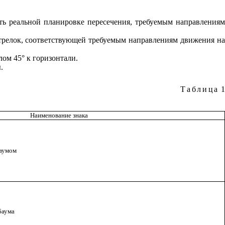
ть реальной планировке пересечения, требуемым направления
трелок, соответствующей требуемым направлениям движения н
ом 45° к горизонтали.
.
Таблица
1
Наименование знака
аумом
баума