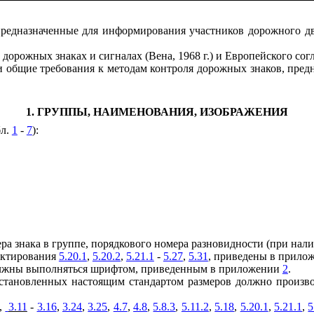
предназначенные для информирования участников дорожного д
дорожных знаках и сигналах (Вена, 1968 г.) и Европейского сог
 и общие требования к методам контроля дорожных знаков, пр
1. ГРУППЫ, НАИМЕНОВАНИЯ, ИЗОБРАЖЕНИЯ
бл.
1
-
7
):
ера знака в группе, порядкового номера разновидности (при нал
оектирования
5.20.1
,
5.20.2
,
5.21.1
-
5.27
,
5.31
, приведены в прил
 должны выполняться шрифтом, приведенным в приложении
2
.
о установленных настоящим стандартом размеров должно прои
,
3.11
-
3.16
,
3.24
,
3.25
,
4.7
,
4.8
,
5.8.3
,
5.11.2
,
5.18
,
5.20.1
,
5.21.1
,
5