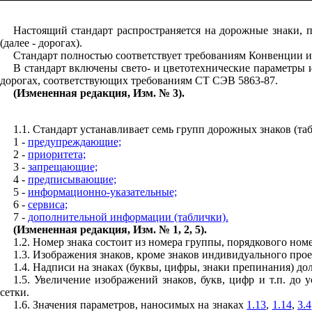
Настоящий стандарт распространяется на дорожные знаки, 
(далее - дорогах).
Стандарт полностью соответствует требованиям Конвенции и 
В стандарт включены свето- и цветотехнические параметры
дорогах, соответствующих требованиям СТ СЭВ 5863-87.
(Измененная редакция, Изм. № 3).
1.1. Стандарт устанавливает семь групп дорожных знаков (та
1 -
предупреждающие;
2 -
приоритета;
3 -
запрещающие;
4 -
предписывающие;
5 -
информационно-указательные;
6 -
сервиса;
7 -
дополнительной информации (таблички).
(Измененная редакция, Изм. № 1, 2, 5).
1.2. Номер знака состоит из номера группы, порядкового ном
1.3. Изображения знаков, кроме знаков индивидуального пр
1.4. Надписи на знаках (буквы, цифры, знаки препинания)
1.5. Увеличение изображений знаков, букв, цифр и т.п. д
сетки.
1.6. Значения параметров, наносимых на знаках
1.13
,
1.14
,
3.4