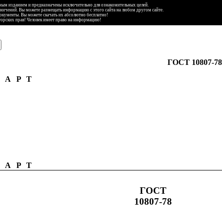
ьным изданием и предназначены исключительно для ознакомительных целей.
аничений. Вы можете размещать информацию с этого сайта на любом другом сайте.
документы. Вы можете скачать их абсолютно бесплатно!
торских прав! Человек имеет право на информацию!
ГОСТ 10807-78
ДАРТ
ДАРТ
ГОСТ
10807-78