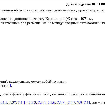
Дата введения
01.01.80
вижения об условиях и режимах движения на дорогах и улицах
лашения, дополняющего эту Конвенцию (Женева, 1971 г.).
едназначенных для размещения на международных автомобильных
ичии), разделенных между собой точками.
ожении
1
.
зводиться фотографическим методом или с помощью масштабной
.21.2
,
5.27
,
7.1.1
-
7.2.2
,
7.2.5
,
7.2.6
,
7.5.3
-
7.5.7
,
7.9
,
7.11
, должн