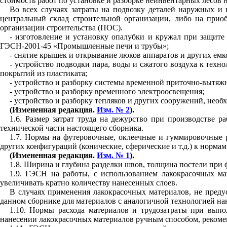
стоимость работ по установке и разборке неинвентарных лесо
Во всех случаях затраты на подвозку деталей наружных и 
центральный склад строительной организации
,
либо на приоб
организации строительства
(П
ОС).
- изготовление и установку опалубки и кружал при защите
ГЭСН-2001-45 «Промышленные печи и трубы»;
- снятие крышек и открывание люков аппаратов и других ем
- устройство подводки пара, воды и сжатого воздуха к тех
покрытий из пластиката;
- устройство и разборку системы временной приточно-вытяж
- устройство и разборку временного электроосвещения;
- устройство и разборку тепляков и других сооружений, необ
(Измененная редакция.
Изм. № 2
).
1.6. Размер затрат труда на дежурство при производстве
технической части настоящего сборника.
1.7. Нормы на футеровочные, оклеечные и гуммировочные р
других конфигураций (конические, сферические и т.д.) к норм
(Измененная редакция.
Изм. № 1
).
1.8. Ширина и глубина разделки швов, толщина постели при
1.9. ГЭСН на работы, с использованием лакокрасочных м
увеличивать кратно количеству нанесенных слоев.
В случаях применения лакокрасочных материалов, не пред
данном сборнике для материалов с аналогичной технологией на
1.10. Нормы расхода материалов и трудозатраты при вып
нанесении лакокрасочных материалов ручным способом, рекоменд