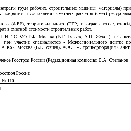
затраты труда рабочих, строительные машины, материалы) при
 покрытий и составления сметных расчетов (смет) ресурсным
ого (ФЕР), территориального (ТЕР) и отраслевого уровней,
ат в сметной стоимости строительных работ.
 ГПИ СС МО РФ, Москва (В.Г. Гурьев, А.Н. Жуков) и Санкт-
, при участии специалистов - Межрегионального центра по
СА Ко», Москва (В.Г. Усачев), АООТ «Стройкорпорация Санкт-
ксе Госстроя России (Редакционная комиссия: В.А. Степанов -
осстроя России.
а № 110.
Ы