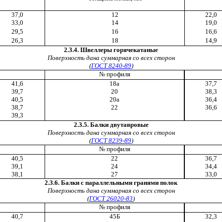
37,0
12
22,0
33,0
14
19,0
29,5
16
16,6
26,3
18
14,9
2.3.4. Швеллеры горячекатаные
Поверхность дана суммарная со всех сторон
(
ГОСТ 8240-89
)
№ профиля
41,6
18а
37,7
39,7
20
38,3
40,5
20а
36,4
38,7
22
36,6
39,3
2.3.5. Балки двутавровые
Поверхность дана суммарная со всех сторон
(
ГОСТ 8239-89
)
№ профиля
40,5
22
36,7
39,1
24
34,4
38,1
27
33,0
2.3.6. Балки с параллельными гранями полок
Поверхность дана суммарная со всех сторон
(
ГОСТ 26020-83
)
№ профиля
40,7
45Б
32,3