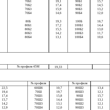
70Б1
19,1
90Б1
15,7
70Б2
17,4
90Б2
14,5
70Б3
15,9
90Б3
13,2
70Б4
14,6
90Б4
12,0
80Б
19,3
100Б
16,7
80Б1
17,2
100Б1
14,4
80Б2
15,5
100Б2
13,0
80Б3
14,2
100Б3
11,7
80Б4
13,1
100Б4
10,6
№ профиля 45М
19,33
№ профиля
№ профиля
22,5
60Ш6
10,7
80Ш2
13,4
19,4
70Ш
19,7
80Ш3
12,1
17,4
70Ш1
15,8
90Ш
15,7
15,7
70Ш2
14,4
90Ш1
13,1
14,2
70Ш3
13,1
90Ш2
12,1
12,9
70Ш4
12,0
90Ш3
11,1