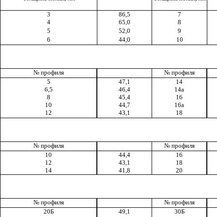
3
86,5
7
4
65,0
8
5
52,0
9
6
44,0
10
№ профиля
№ профиля
5
47,1
14
6,5
46,4
14а
8
45,4
16
10
44,7
16а
12
43,1
18
№ профиля
№ профиля
10
44,4
16
12
43,1
18
14
41,8
20
№ профиля
№ профиля
20Б
49,1
30Б