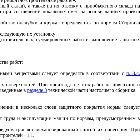
ие ремонтно
-
строительны
е
работы».
ный склад), а также на их отвозку с приоб
ъ
ектного склада н
о при составлении локальных смет на основе данных проект
тройство опалубки и кружал определяются по нормам Сборника
оследующую их установку;
подготовительных, гуммировочных работ и выполнение защитных
тва работ;
дными веществами следует определять в соответствии с
п. 3.4
х поверхностей. При производстве этих работ на поверхности
риведенные в
разделе 3
технической части настоящего сборника.
лнении в несколько слоев защитного покрытия нормы следует
ат труда и эксплуатации машин по нормам, предусмотренным в
предусматривают механизированный способ их нанесения. При
роителей - 1,1.