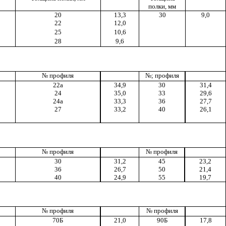
полки, мм
20
13,3
30
9,0
22
12,0
25
10,6
28
9,6
№ профиля
№; профиля
22а
34,9
30
31,4
24
35,0
33
29,6
24а
33,3
36
27,7
27
33,2
40
26,1
№ профиля
№ профиля
30
31,2
45
23,2
36
26,7
50
21,4
40
24,9
55
19,7
№ профиля
№ профиля
70Б
21,0
90Б
17,8