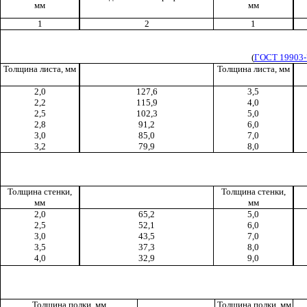
мм
мм
1
2
1
(
ГОСТ 19903-
Толщина листа, мм
Толщина листа, мм
2,0
127,6
3,5
2,2
115,9
4,0
2,5
102,3
5,0
2,8
91,2
6,0
3,0
85,0
7,0
3,2
79,9
8,0
Толщина стенки,
Толщина стенки,
мм
мм
2,0
65,2
5,0
2,5
52,1
6,0
3,0
43,5
7,0
3,5
37,3
8,0
4,0
32,9
9,0
Толщина полки, мм
Толщина полки, мм