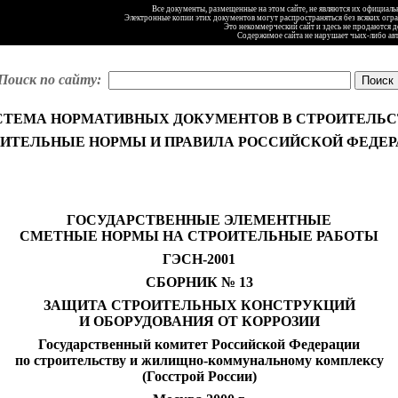
Все документы, размещенные на этом сайте, не являются их официал
Электронные копии этих документов могут распространяться без всяких огр
Это некоммерческий сайт и здесь не продаются 
Содержимое сайта не нарушает чьих-либо ав
Поиск по сайту:
СТЕМА НОРМАТИВНЫХ ДОКУМЕНТОВ В СТРОИТЕЛЬС
ИТЕЛЬНЫЕ НОРМЫ И ПРАВИЛА РОССИЙСКОЙ ФЕДЕ
ГОСУДАРСТВЕННЫЕ ЭЛЕМЕНТНЫЕ
СМЕТНЫЕ НОРМЫ НА СТРОИТЕЛЬНЫЕ РАБОТЫ
ГЭСН-2001
СБОРНИК № 13
ЗАЩИТА СТРОИТЕЛЬНЫХ КОНСТРУКЦИЙ
И ОБОРУДОВАНИЯ ОТ КОРРОЗИИ
Государственный комитет Российской Федерации
по строительству и жилищно-коммунальному комплексу
(Госстрой России)