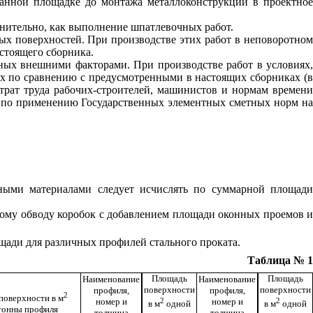
ванной площадке до монтажа металлоконструкций в проектное
лнительно, как выполнение шпатлевочных работ.
х поверхностей. При производстве этих работ в неповоротном
стоящего сборника.
ных внешними факторами. При производстве работ в условиях,
х по сравнению с предусмотренными в настоящих сборниках (в
трат труда рабочих-строителей, машинистов и нормам времени
 по применению Государственных элементных сметных норм на
рными материалами следует исчислять по суммарной площади
ному обводу коробок с добавлением площади оконных проемов и
ощади для различных профилей стального проката.
Таблица № 1
Площадь
Площадь
Наименование
Наименование
поверхности
поверхности
профиля,
профиля,
2
поверхности в м
2
2
номер и
номер и
в м
одной
в м
одной
тонны профиля
толщина
толщина