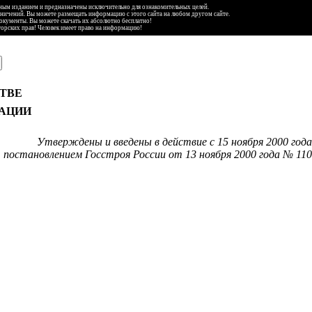
ьным изданием и предназначены исключительно для ознакомительных целей.
аничений. Вы можете размещать информацию с этого сайта на любом другом сайте.
документы. Вы можете скачать их абсолютно бесплатно!
торских прав! Человек имеет право на информацию!
ТВЕ
РАЦИИ
Утверждены и введены в действие с 15 ноября 2000 года
постановлением Госстроя России от 13 ноября 2000 года № 110