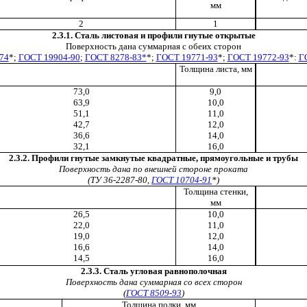
мм
2
1
2.3.1. Сталь листовая и профили гнутые открытые
Поверхность дана суммарная с обеих сторон
74
*;
ГОСТ 19904-90
;
ГОСТ 8278-83*
*;
ГОСТ 19771-93
*;
ГОСТ 19772-93
*:
Г
Толщина листа, мм
73,0
9,0
63,9
10,0
51,1
11,0
42,7
12,0
36,6
14,0
32,1
16,0
2.3.2. Профили гнутые замкнутые квадратные, прямоугольные и трубы
Поверхность дана по внешней стороне проката
(ТУ 36-2287-80,
ГОСТ 10704-91
*)
Толщина стенки,
мм
26,5
10,0
22,0
11,0
19,0
12,0
16,6
14,0
14,5
16,0
2.3.3. Сталь угловая равнополочная
Поверхность дана суммарная со всех сторон
(
ГОСТ 8509-93
)
Толщина полки, мм