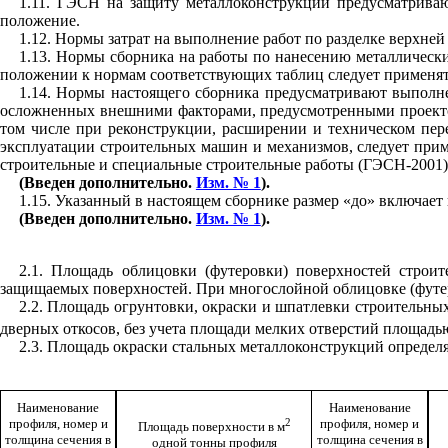
1.11. ГЭСН на защиту металлоконструкций предусматриваю
положение.
1.12. Нормы затрат на выполнение работ по разделке верхне
1.13. Нормы сборника на работы по нанесению металлическ
положении к нормам соответствующих таблиц следует применя
1.14. Нормы настоящего сборника предусматривают выполне
осложненных внешними факторами, предусмотренными проектом
том числе при реконструкции, расширении и техническом пер
эксплуатации строительных машин и механизмов, следует при
строительные и специальные строительные работы (ГЭСН-2001
(Введен дополнительно.
Изм. № 1
).
1.15. Указанный в настоящем сборнике размер «до» включает в
(Введен дополнительно.
Изм. № 1
).
2.1. Площадь облицовки (футеровки) поверхностей стро
защищаемых поверхностей. При многослойной облицовке (футер
2.2. Площадь огрунтовки, окраски и шпатлевки строительны
дверных откосов, без учета площади мелких отверстий площадью
2.3. Площадь окраски стальных металлоконструкций определя
Наименование
Наименование
2
профиля, номер и
профиля, номер и
Площадь поверхности в м
толщина сечения в
толщина сечения в
одной тонны профиля