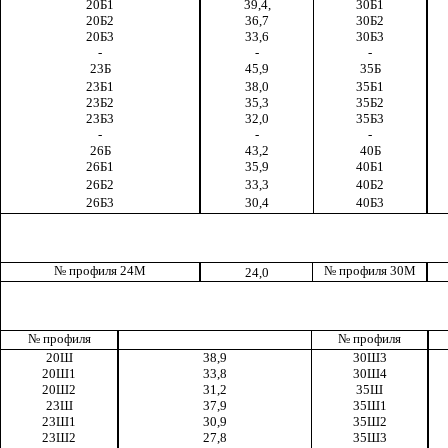
20Б1
39,4,
30Б1
20Б2
36,7
30Б2
20Б3
33,6
30Б3
-
-
-
23Б
45,9
35Б
23Б1
38,0
35Б1
23Б2
35,3
35Б2
23Б3
32,0
35Б3
-
-
-
26Б
43,2
40Б
26Б1
35,9
40Б1
26Б2
33,3
40Б2
26Б3
30,4
40Б3
№ профиля 24М
№ профиля 30М
24,0
№ профиля
№ профиля
20Ш
38,9
30Ш3
20Ш1
33,8
30Ш4
20Ш2
31,2
35Ш
23Ш
37,9
35Ш1
23Ш1
30,9
35Ш2
23Ш2
27,8
35Ш3