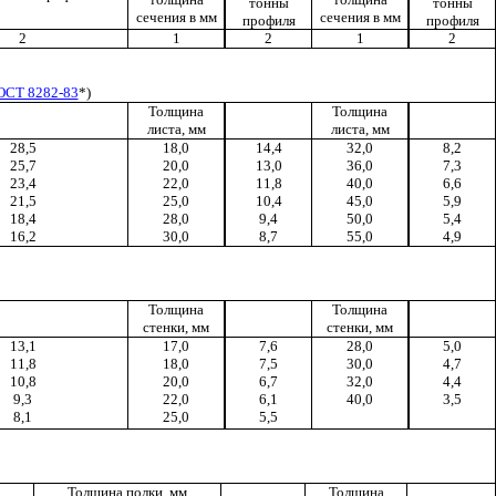
тонны
тонны
сечения в мм
сечения в мм
профиля
профиля
2
1
2
1
2
ОСТ 8282-83
*)
Толщина
Толщина
листа, мм
листа, мм
28,5
18,0
14,4
32,0
8,2
25,7
20,0
13,0
36,0
7,3
23,4
22,0
11,8
40,0
6,6
21,5
25,0
10,4
45,0
5,9
18,4
28,0
9,4
50,0
5,4
16,2
30,0
8,7
55,0
4,9
Толщина
Толщина
стенки, мм
стенки, мм
13,1
17,0
7,6
28,0
5,0
11,8
18,0
7,5
30,0
4,7
10,8
20,0
6,7
32,0
4,4
9,3
22,0
6,1
40,0
3,5
8,1
25,0
5,5
Толщина полки, мм
Толщина