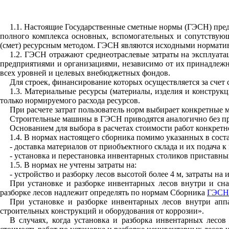
1.1. Настоящие Государственные сметные нормы (ГЭСН) пред
полного комплекса основных, вспомогательных и сопутствующ
(смет) ресурсным методом. ГЭСН являются исходными норматив
1.2. ГЭСН отражают среднеотраслевые затраты на эксплуат
предприятиями и организациями, независимо от их принадлежн
всех уровней и целевых внебюджетных фондов.
Для строек, финансирование которых осуществляется за счет
1.3. Материальные ресурсы (материалы, изделия и конструк
только нормируемого расхода ресурсов.
При расчете затрат пользователь норм выбирает конкретные м
Строительные машины в ГЭСН приводятся аналогично без при
Основанием для выбора в расчетах стоимости работ конкретн
1.4. В нормах настоящего сборника помимо указанных в соста
- доставка материалов от приобъектного склада и их подача к
- установка и перестановка инвентарных столиков приставны
1.5. В нормах не учтены затраты на:
-
устройство и разборку лесов высотой более 4
м
, затраты на
При установке и разборке инвентарных лесов внутри и сн
разборке лесов надлежит определять по нормам Сборника
ГЭСН-
При установке и разборке инвентарных лесов внутри апп
строительных конструкций и оборудования от коррозии».
В случаях, когда установка и разборка инвентарных лесов