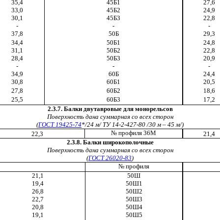
35,4
45Б1
27,6
33,0
45Б2
24,9
30,1
45Б3
22,8
-
-
-
37,8
50Б
29,3
34,4
50Б1
24,8
31,1
50Б2
22,8
28,4
50Б3
20,9
-
-
-
34,9
60Б
24,4
30,8
60Б1
20,5
27,8
60Б2
18,6
25,5
60Б3
17,2
2.3.7. Балки двутавровые для монорельсов
Поверхность дана суммарная со всех сторон
(
ГОСТ 19425-74
*/24 м/ ТУ 14-2-427-80 /30 м – 45 м/)
№ профиля 36М
22,3
21,4
2.3.8. Балки широкополочные
Поверхность дана суммарная со всех сторон
(
ГОСТ 26020-83
)
№ профиля
21,1
50Ш
19,4
50Ш1
26,8
50Ш2
22,7
50Ш3
20,8
50Ш4
19,1
50Ш5