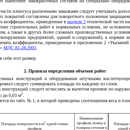
т нанесение лакокрасочных составов на специально оборудо
й части плинтуса различными замазками следует учитывать допо
их покрытий составлены для поворотного положения защищаемы
ть коэффициенты, приведенные в
разделе 3
технической части на
ние строительных работ в нормальных условиях, не осложнен
, а также в других более сложных производственных условия
евооружении предприятий, зданий и сооружений), к нормам за
менять коэффициенты, приведенные в приложении 2 «Указаний
)»
МДС 81-28.2001
.
 себя этот размер.
2. Правила определения объемов работ
ительных конструкций и оборудования штучными кислотоупо
овке) следует суммировать площади по каждому из слоев.
х конструкций следует исчислять за вычетом проемов по наруж
2
 до 0,03 м
.
ется по табл. № 1, в которой приведены соотношения веса и пл
Наименование
2
профиля, номер и
Площадь поверхности в м
одной тонны
Площадь 
толщина сечения в
профиля
одной 