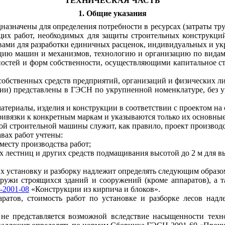
ТЕХНИЧЕСКАЯ ЧАСТЬ
1. Общие указания
назначены для определения потребности в ресурсах (затраты т
их работ, необходимых для защиты строительных конструкций
ами для разработки единичных расценок, индивидуальных и ук
ацию машин и механизмов, технологию и организацию по видам
остей и форм собственности, осуществляющими капитальное ст
 собственных средств предприятий, организаций и физических л
ции) представлены в ГЭСН по укрупненной номенклатуре, без у
атериалы, изделия и конструкции в соответствии с проектом на 
вязки к конкретным маркам и указываются только их основные
ой строительной машины служит, как правило, проект производс
вах работ учтены:
 месту производства работ;
х лестниц и других средств подмащивания высотой до 2 м для вы
 их установку и разборку надлежит определять следующим образо
аружи строящихся зданий и сооружений (кром
е
аппаратов), а 
2001-08
«Конструкции из кирпича и блоков».
аратов, стоимость работ по установке и разборке лесов на
 не представляется возможной вследствие насыщенности техн