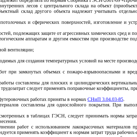
в надлежит определять по нормам Сборника ГЭСН-2001-69 «Проч
внутренних лесов с центрального склада на объект (приобъект
ъектный склад другого объекта надлежит учитывать отдельн
 потолочных и сферических поверхностей, изготовление и ус
костей, подлежащих защите от агрессивных химических сред и п
нологическим аппаратам и другим емкостям при производстве 
ной вентиляции;
ходимых для создания температурных условий на месте производс
 работ при замкнутых объемах с пожаро-взрывоопасными и вре
аботы составлены для плоских и цилиндрических вертикальны
ам трудозатрат следует применять поправочные коэффициенты, п
 футеровочных работах приняты в нормах
СНиП 3.04.03-85
.
атериалов составлены для однослойного покрытия. При выпо
усмотренных в таблицах ГЭСН, следует принимать нормы затр
несения.
олнении работ с использованием лакокрасочных материалов 
уется применять коэффициент к нормам затрат труда рабочих-ст