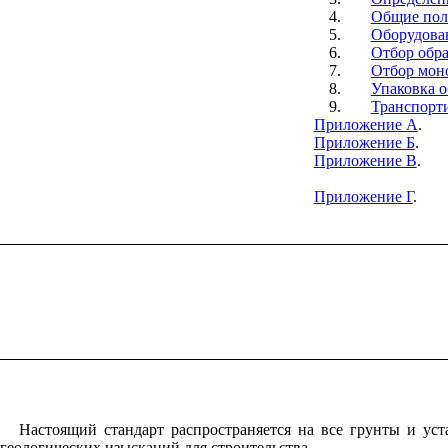
4.
Общие пол
5.
Оборудова
6.
Отбор обр
7.
Отбор мон
8.
Упаковка о
9.
Транспорти
Приложение А
.
Приложение Б
.
Приложение В
.
Приложение Г
.
Настоящий стандарт распространяется на все грунты и уст
геологических изысканий для строительства.