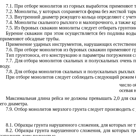
7.1. При отборе монолитов из горных выработок применяют 
7.2. Монолиты, у которых сохраняется форма без жесткой тар
7.3. Внутренний диаметр режущего кольца определяют с уче
7.4. Монолиты скального рыхлого и малопрочного, а также к
7.5. Из буровых скважин монолиты следует отбирать грунтон
Бурение скважин при этом осуществляется без подлива во
применяют обсадные трубы.
Применение ударных инструментов, нарушающих естественное
7.6. При отборе монолитов из буровых скважин применяют г
Тип грунтоноса, его конструкцию и параметры погружения сле
7.7. Для отбора монолитов скальных и полускальных очень 
воду.
7.8. Для отбора монолитов скальных и полускальных рыхлых
При отборе монолитов следует соблюдать следующий режим 
число о
осевая 
Максимальная длина рейса не должны превышать 2,0 для ска
его диаметра.
7.9. Отбор монолитов мерзлого грунта следует производить 
8.1. Образцы грунта нарушенного сложения, для которых не 
8.2. Образцы грунта нарушенного сложения, для которых т
заполнить тару полностью.