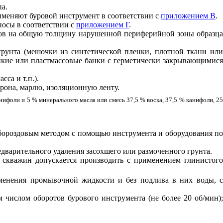
па.
рименяют буровой инструмент в соответствии с
приложением В
.
носы в соответствии с
приложением Г
.
ров на общую толщину нарушенной периферийной зоны образца
рунта (мешочки из синтетической пленки, плотной ткани или
йкие или пластмассовые банки с герметически закрывающимися
са и т.п.).
дрона, марлю, изоляционную ленту.
нифоли и 5 % минерального масла или смесь 37,5 % воска, 37,5 % канифоли, 25
 бороздовым методом с помощью инструмента и оборудования по
едварительного удаления засохшего или размоченного грунта.
е скважин допускается производить с применением глинистого
именения промывочной жидкости и без подлива в них воды, с
м числом оборотов бурового инструмента (не более 20 об/мин);