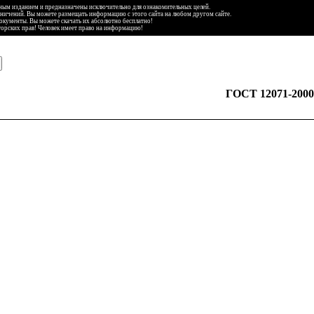
ьным изданием и предназначены исключительно для ознакомительных целей.
аничений. Вы можете размещать информацию с этого сайта на любом другом сайте.
документы. Вы можете скачать их абсолютно бесплатно!
торских прав! Человек имеет право на информацию!
ГОСТ 12071-2000