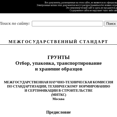
Все документы, размещенные на этом сайте, не являются их официал
Электронные копии этих документов могут распространяться без всяких огр
Это некоммерческий сайт и здесь не продаются 
Содержимое сайта не нарушает чьих-либо ав
Поиск по сайту:
МЕЖГОСУДАРСТВЕННЫЙ СТАНДАРТ
ГРУНТЫ
Отбор, упаковка, транспортирование
и хранение образцов
МЕЖГОСУДАРСТВЕННАЯ НАУЧНО-ТЕХНИЧЕСКАЯ КОМИССИЯ
ПО СТАНДАРТИЗАЦИИ, ТЕХНИЧЕСКОМУ НОРМИРОВАНИЮ
И СЕРТИФИКАЦИИ В СТРОИТЕЛЬСТВЕ
(МНТКС)
Москва
Предисловие