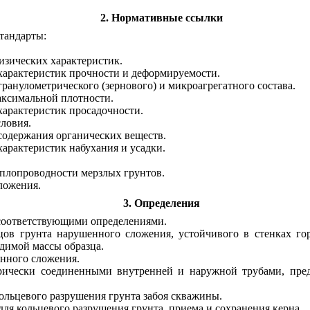
2. Нормативные ссылки
тандарты:
изических характеристик.
характеристик прочности и деформируемости.
анулометрического (зернового) и микроагрегатного состава.
аксимальной плотности.
арактеристик просадочности.
ловия.
содержания органических веществ.
арактеристик набухания и усадки.
еплопроводности мерзлых грунтов.
ложения.
3. Определения
соответствующими определениями.
цов грунта нарушенного сложения, устойчивого в стенках го
одимой массы образца.
енного сложения.
рически соединенными внутренней и наружной трубами, предн
 кольцевого разрушения грунта забоя скважины.
ля кольцевого разрушения грунта, приема и сохранения керна.