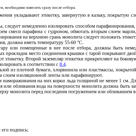
и, необходимо взвесить сразу после отбора.
ожения укладывают этикетку, завернутую в кальку, покрытую сл
ры, следует немедленно изолировать способом парафинирования,
лоем смеси парафина с гудроном, обмотать вторым слоем марли
нирования на верхнюю грань монолита следует положить этикетк
ия, должна иметь температуру 55-60
°
С.
 тару или помещенные в нее после отбора, должны быть нем
ых прокладок место соединения крышки с тарой покрывают дво
 этикетку. Второй экземпляр этикетки прикрепляют на боковую
золировать в соответствии с
8.4
.
ьзой из плотной бумаги, хлорвинила или пластмассы, покрытой
 слоем изоляционной ленты или парафинируют.
ом намораживания на них корки льда толщиной не менее 1 см. Д
я или обливания вода на поверхности монолита должна быть за
верху монолита перед последним погружением или обливанием в
 его подпись;