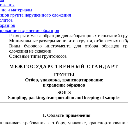
ожения
ние и материалы
азцов грунта нарушенного сложения
олитов
бразцов
рование и хранение образцов
Размеры и масса образцов для лабораторных испытаний гр
Минимальные размеры монолитов грунта, отбираемых из б
Виды бурового инструмента для отбора образцов гр
сложения из скважин
Основные типы грунтоносов
МЕЖГОСУДАРСТВЕННЫЙ СТАНДАРТ
ГРУНТЫ
Отбор, упаковка, транспортирование
и хранение образцов
SOILS
Sampling, packing, transportation and keeping of samples
1. Область применения
анавливает требования к отбору, упаковке, транспортирован