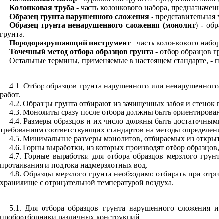
Колонковая труба
- часть колонкового набора, предназначен
Образец грунта нарушенного сложения
- представительная 
Образец грунта ненарушенного сложения (монолит)
- об
грунта.
Породоразрушающий инструмент
- часть колонкового набо
Точечный метод отбора образцов грунта
- отбор образцов 
Остальные термины, применяемые в настоящем стандарте, - 
4.1. Отбор образцов грунта нарушенного или ненарушенного
работ.
4.2. Образцы грунта отбирают из зачищенных забоя и стенок 
4.3. Монолиты сразу после отбора должны быть ориентирован
4.4. Размеры образцов и их число должны быть достаточным
требованиям соответствующих стандартов на методы определени
4.5. Минимальные размеры монолитов, отбираемых из откры
4.6. Горны выработки, из которых производят отбор образцо
4.7. Горные выработки для отбора образцов мерзлого грун
протаивания и подтока надмерзлотных вод.
4.8.
Образцы мерзлого грунта необходимо отбирать при отри
хранилище с отрицательной температурой воздуха.
5.1
. Для отбора образцов грунта нарушенного сложения из
пробоотборники различных конструкций.