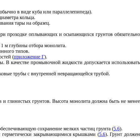
(обычно в виде куба или параллелепипеда).
диаметра кольца.
вания тары на образец.
 При проходке оплывающих и осыпающихся грунтов обязательно
 1 м глубины отбора монолита.
онного типов.
стей (
приложение Г
).
ы. В качестве промывочной жидкости допускается использовать
нковые трубы с внутренней невращающейся трубой.
ов и глинистых грунтов. Высота монолита должна быть не менее
 обеспечивающую сохранение мелких частиц грунта (
5.6
).
 с герметически закрывающимися крышками (
5.6
). Грунт долже