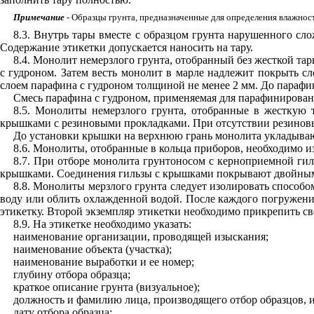
Примечание
- Образцы грунта, предназначенные для определения влажност
8.3. Внутрь тары вместе с образцом грунта нарушенного сл
Содержание этикетки допускается наносить на тару.
8.4
. Монолит немерзлого грунта, отобранный без жесткой та
с гудроном. Затем весть монолит в марле надлежит покрыть с
слоем парафина с гудроном толщиной не менее 2 мм. До парафи
Смесь парафина с гудроном, применяемая для парафинирован
8.5. Монолиты немерзлого грунта, отобранные в жесткую
крышками с резиновыми прокладками. При отсутствии резинов
До установки крышки на верхнюю грань монолита укладывают
8.6. Монолиты, отобранные в кольца приборов, необходимо и
8.7. При отборе монолита грунтоносом с керноприемной гил
крышками. Соединения гильзы с крышками покрывают двойным
8.8. Монолиты мерзлого грунта следует изолировать способ
воду или облить охлажденной водой. После каждого погружени
этикетку. Второй экземпляр этикетки необходимо прикрепить с
8.9. На этикетке необходимо указать:
наименование организации, проводящей изыскания;
наименование объекта (участка);
наименование выработки и ее номер;
глубину отбора образца;
краткое описание грунта (визуальное);
должность и фамилию лица, производящего отбор образцов, и
дату отбора образца;