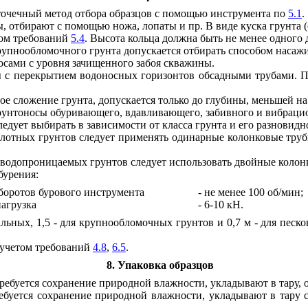
точечный метод отбора образцов с помощью инструмента по
5.1
.
ы, отбирают с помощью ножа, лопаты и пр. В виде куска грунта 
том требований
5.4
. Высота кольца должна быть не менее одного 
рупнообломочного грунта допускается отбирать способом насажи
осами с уровня зачищенного забоя скважины.
ды с перекрытием водоносных горизонтов обсадными трубами.
 сложение грунта, допускается только до глубины, меньшей на
рунтоносы обуривающего, вдавливающего, забивного и вибраци
дует выбирать в зависимости от класса грунта и его разновидно
плотных грунтов следует применять одинарные колонковые труб
 водопроницаемых грунтов следует использовать двойные коло
бурения:
боротов бурового инструмента
- не менее 100 об/мин;
нагрузка
- 6-10 кН.
льных, 1,5 - для крупнообломочных грунтов и 0,7 м - для песк
с учетом требований
4.8
,
6.5
.
8. Упаковка образцов
требуется сохранение природной влажности, укладывают в тару,
ребуется сохранение природной влажности, укладывают в тару