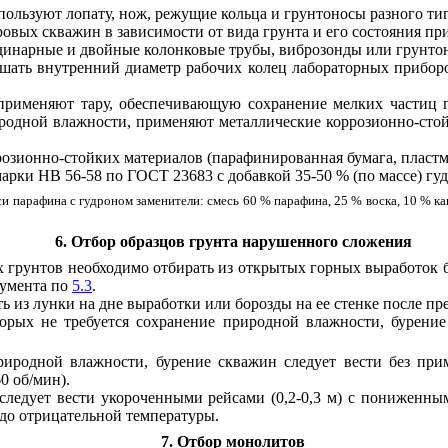
пользуют лопату, нож, режущие кольца и грунтоносы разного ти
ровых скважин в зависимости от вида грунта и его состояния п
одинарные и двойные колонковые трубы, виброзонды или грунто
ышать внутренний диаметр рабочих колец лабораторных прибо
применяют тару, обеспечивающую сохранение мелких частиц г
иродной влажности, применяют металлические коррозионно-сто
розионно-стойких материалов (парафинированная бумага, пластмас
рки НВ 56-58 по ГОСТ 23683 с добавкой 35-50 % (по массе) гу
и парафина с гудроном заменители: смесь 60 % парафина, 25 % воска, 10 % ка
6. Отбор образцов грунта нарушенного сложения
х грунтов необходимо отбирать из открытых горных выработок
румента по
5.3
.
ь из лунки на дне выработки или борозды на ее стенке после пр
торых не требуется сохранение природной влажности, бурени
природной влажности, бурение скважин следует вести без пр
0 об/мин).
 следует вести укороченными рейсами (0,2-0,3 м) с пониженны
 до отрицательной температуры.
7. Отбор монолитов