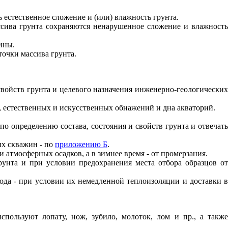
ь естественное сложение и (или) влажность грунта.
ассива грунта сохраняются ненарушенное сложение и влажност
ины.
точки массива грунта.
свойств грунта и целевого назначения инженерно-геологических
), естественных и искусственных обнажений и дна акваторий.
о определению состава, состояния и свойств грунта и отвечать
ых скважин - по
приложению Б
.
атмосферных осадков, а в зимнее время - от промерзания.
рунта и при условии предохранения места отбора образцов от
ода - при условии их немедленной теплоизоляции и доставки 
спользуют лопату, нож, зубило, молоток, лом и пр., а также