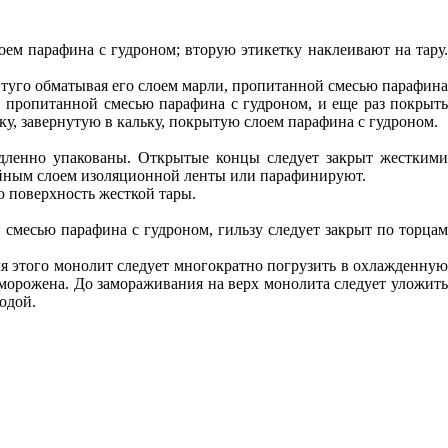
оем парафина с гудроном; вторую этикетку наклеивают на тару.
 туго обматывая его слоем марли, пропитанной смесью парафина
, пропитанной смесью парафина с гудроном, и еще раз покрыть
у, завернутую в кальку, покрытую слоем парафина с гудроном.
едленно упакованы. Открытые концы следует закрыт жесткими
йным слоем изоляционной ленты или парафинируют.
 поверхность жесткой тары.
 смесью парафина с гудроном, гильзу следует закрыт по торцам
ля этого монолит следует многократно погрузить в охлажденную
морожена. До замораживания на верх монолита следует уложить
одой.