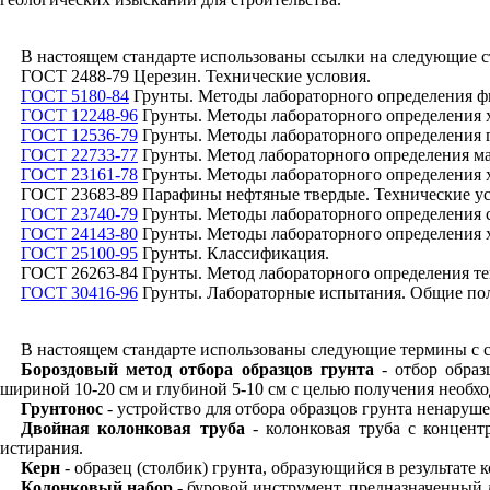
В настоящем стандарте использованы ссылки на следующие с
ГОСТ 2488-79 Церезин. Технические условия.
ГОСТ 5180-84
Грунты. Методы лабораторного определения ф
ГОСТ 12248-96
Грунты. Методы лабораторного определения 
ГОСТ 12536-79
Грунты. Методы лабораторного определения гр
ГОСТ 22733-77
Грунты. Метод лабораторного определения м
ГОСТ 23161-78
Грунты. Методы лабораторного определения х
ГОСТ 23683-89 Парафины нефтяные твердые. Технические ус
ГОСТ 23740-79
Грунты. Методы лабораторного определения 
ГОСТ 24143-80
Грунты. Методы лабораторного определения х
ГОСТ 25100-95
Грунты. Классификация.
ГОСТ 26263-84 Грунты. Метод лабораторного определения т
ГОСТ 30416-96
Грунты. Лабораторные испытания. Общие по
В настоящем стандарте использованы следующие термины с 
Бороздовый метод отбора образцов грунта
- отбор образ
шириной 10-20 см и глубиной 5-10 см с целью получения необх
Грунтонос
- устройство для отбора образцов грунта ненаруш
Двойная колонковая труба
- колонковая труба с концент
истирания.
Керн
- образец (столбик) грунта, образующийся в результате
Колонковый набор
- буровой инструмент, предназначенный д