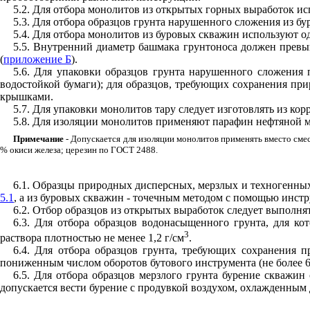
5.2. Для отбора монолитов из открытых горных выработок ис
5.3
. Для отбора образцов грунта нарушенного сложения из бу
5.4
. Для отбора монолитов из буровых скважин используют 
5.5. Внутренний диаметр башмака грунтоноса должен прев
(
приложение Б
).
5.6
. Для упаковки образцов грунта нарушенного сложения 
водостойкой бумаги); для образцов, требующих сохранения пр
крышками.
5.7. Для упаковки монолитов тару следует изготовлять из кор
5.8. Для изоляции монолитов применяют парафин нефтяной ма
Примечание
- Допускается для изоляции монолитов применять вместо смес
% окиси железа; церезин по ГОСТ 2488.
6.1. Образцы природных дисперсных, мерзлых и техногенны
5.1
, а из буровых скважин - точечным методом с помощью инст
6.2. Отбор образцов из открытых выработок следует выполнят
6.3. Для отбора образцов водонасыщенного грунта, для ко
3
раствора плотностью не менее 1,2 г/см
.
6.4. Для отбора образцов грунта, требующих сохранения 
пониженным числом оборотов бутового инструмента (не более 6
6.5
. Для отбора образцов мерзлого грунта бурение скважин
допускается вести бурение с продувкой воздухом, охлажденным