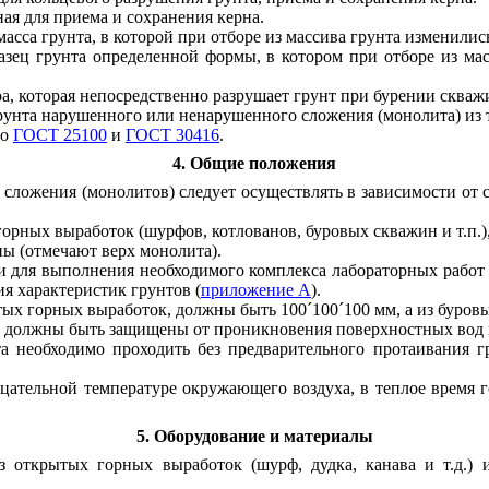
ная для приема и сохранения керна.
масса грунта, в которой при отборе из массива грунта изменилис
разец грунта определенной формы, в котором при отборе из м
ра, которая непосредственно разрушает грунт при бурении скваж
грунта нарушенного или ненарушенного сложения (монолита) из 
по
ГОСТ 25100
и
ГОСТ 30416
.
4. Общие положения
 сложения (монолитов) следует осуществлять в зависимости от 
горных выработок (шурфов, котлованов, буровых скважин и т.п.
ы (отмечают верх монолита).
и для выполнения необходимого комплекса лабораторных работ п
я характеристик грунтов (
приложение А
).
тых горных выработок, должны быть 100
´
100
´
100 мм, а из буров
в, должны быть защищены от проникновения поверхностных вод и 
та необходимо проходить без предварительного протаивания г
цательной температуре окружающего воздуха, в теплое время г
5. Оборудование и материалы
 открытых горных выработок (шурф, дудка, канава и т.д.) и