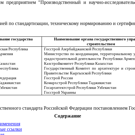
м предприятием "Производственный и научно-исследователь
ей по стандартизации, техническому нормированию и сертифика
вание государства
Наименование органа государственного упр
строительством
ская Республика
Госстрой Азербайджанской Республики
Армения
Министерство по координации, территориальному 
градостроительной деятельности
Республики Армен
Казахстан
Казстройкомитет Республики Казахстан
республика
Государственный Комитет по архитектуре и строи
Правительстве Кыргызской Республики
Федерация
Госстрой России
Таджикистан
Комархстрой Республики Таджикистан
Узбекистан
Госархитектстрой Республики Узбекистан
Госстрой Украины
твенного стандарта Российской Федерации постановлением Госст
Содержание
рименения
ые ссылки
ия