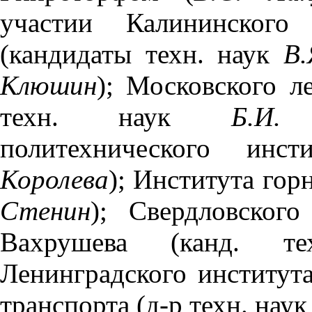
участии Калининского 
(кандидаты техн. наук
В.
Клюшин
); Московского л
техн. наук
Б.И.
политехнического инст
Королева
); Института гор
Стенин
); Свердловского
Вахрушева (канд. 
Ленинградского институт
транспорта (д-р техн. нау