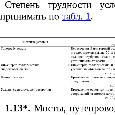
Степень трудности усл
принимать по
табл. 1
.
Местные условия
тру
Топографические
Пересеченный или горный рел
и водоразделов свыше 50 м н
наличие глубоких балок с
устойчивыми откосами
Инженерно-геологические и
Инженерно-геологические и
гидрогеологические
увеличение объемов работ ил
св. 20
Планировочные
Применение основных норм 
предприятия:
до 
Условия существующей застройки
Применение основных норм п
сооружений, стоимость которы
св. 20
1.13*.
Мосты, путепрово