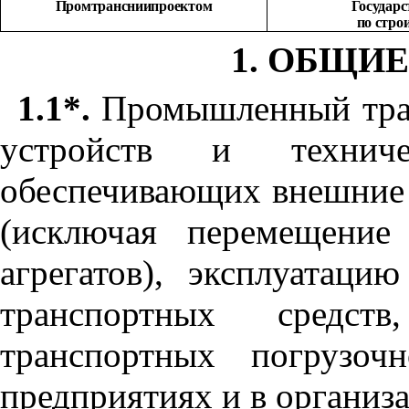
П
ромтрансниипроектом
Государ
по стро
1. ОБЩИ
1.1*.
Промышленный тран
устройств и техниче
обеспечивающих внешние 
(исключая перемещение
агрегатов), эксплуатаци
транспортных средст
транспортных погрузоч
предприятиях и в организ