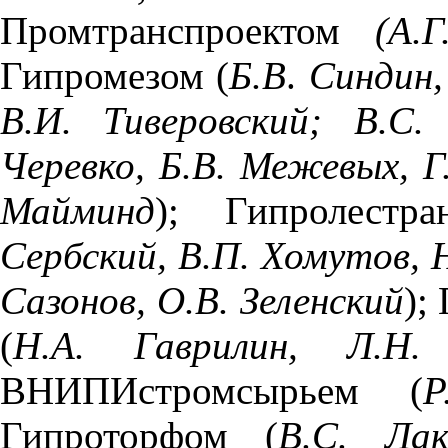
Промтранспроектом
(А.
Гипромезом (
Б.В
.
Синдин
В.И. Тиверовский;
B
.
C
.
Черевко, Б.В. Межевых, Г
Майминд
);
Гипролестр
Сербский, В.П. Хомутов, 
Сазонов,
О.В.
Зеленский
);
(
Н.А. Гаврилин, Л.Н.
ВНИПИстромсырьем (
Р
Гипроторфом (
B
.
C
.
Ла