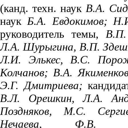
(канд. техн. наук
В.А. Сид
наук
Б.А. Евдокимов; Н.
руководитель темы,
В.П
Л.А. Шурыгина, В.П. Здеш
Л.И. Элькес,
B
.
C
. Порож
Колчанов; В.А. Якименко
Э.Г. Дмитриева;
кандида
В.Л. Орешкин, Л.А. Анд
Поздняков, М.С. Серги
Нечаева, Ф.В. М