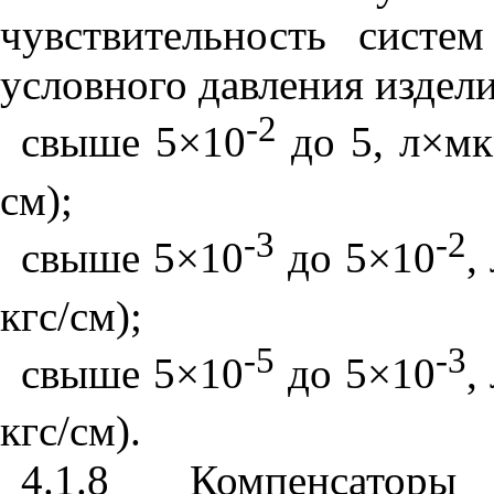
чувствительность систе
условного давления издели
-2
свыше 5
×
10
до 5, л
×
м
см);
-3
-2
свыше 5
×
10
до 5
×
10
,
кгс/см);
-5
-3
свыше 5
×
10
до 5
×
10
,
кгс/см).
4.1.8 Компенсато