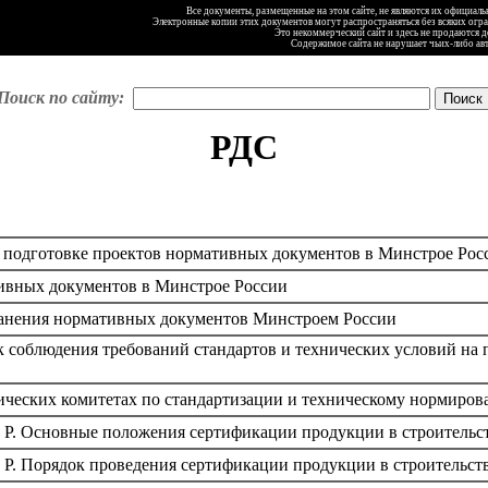
Все документы, размещенные на этом сайте, не являются их официал
Электронные копии этих документов могут распространяться без всяких огр
Это некоммерческий сайт и здесь не продаются 
Содержимое сайта не нарушает чьих-либо ав
Поиск по сайту:
РДС
о подготовке проектов нормативных документов в Минстрое Рос
ивных документов в Минстрое России
ранения нормативных документов Минстроем России
к соблюдения требований стандартов и технических условий н
ческих комитетах по стандартизации и техническому нормиров
Р. Основные положения сертификации продукции в строительс
Р. Порядок проведения сертификации продукции в строительст