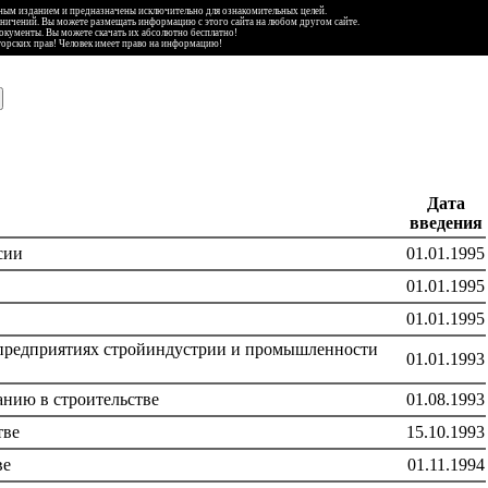
ьным изданием и предназначены исключительно для ознакомительных целей.
аничений. Вы можете размещать информацию с этого сайта на любом другом сайте.
документы. Вы можете скачать их абсолютно бесплатно!
торских прав! Человек имеет право на информацию!
Дата
введения
сии
01.01.1995
01.01.1995
01.01.1995
а предприятиях стройиндустрии и промышленности
01.01.1993
анию в строительстве
01.08.1993
тве
15.10.1993
ве
01.11.1994