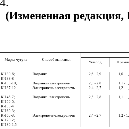
4.
(Измененная редакция, 
Марка чугуна
Способ выплавки
Углерод
Кремн
КЧ 30-6;
Вагранка
2,6 - 2
,
9
1,0 - 1
КЧ 33-8
К
Ч 3
5
-1
0;
Вагранка
-
э
лектропечь
2,5 - 2,8
1,1 - 1
К
Ч 3
7
-12
Электропечь
-
электропечь
2,4 - 2,7
1,2 - 1
КЧ 45-7;
Вагранка
-
э
лектропечь
2,5 - 2,8
1,1 - 1
КЧ 50-5;
КЧ 55-4
КЧ 60-3;
К
Ч 6
5-
3;
Электропечь
-
электропечь
2,4 - 2,7
1,2 - 1
КЧ 70-2;
К
Ч 8
0
-1,
5