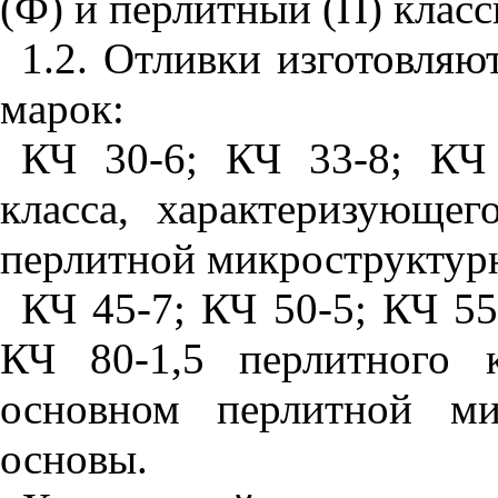
(Ф) и перлитный (
П
) класс
1.
2. Отливки изготовляю
марок:
КЧ 30
-6
; КЧ 33
-8
; КЧ
класса, характеризующе
перлитной микроструктур
КЧ 45-7; КЧ 50-5; КЧ 55
КЧ 80-1,5 перлитного к
основном перлитной ми
основы.