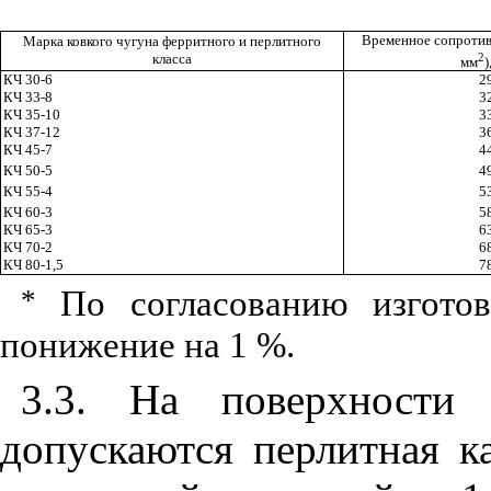
Временное сопротивл
Марка ковкого чугуна ферритного и перлитного
2
класса
мм
)
КЧ 30-6
2
КЧ 33-8
3
К
Ч 3
5
-1
0
3
К
Ч 3
7
-12
3
КЧ 45-7
4
КЧ 50-5
4
КЧ 55-4
5
КЧ 60-3
5
КЧ 65-3
6
КЧ 70-2
6
К
Ч 8
0
-1,
5
7
*
По согласованию изготови
понижение на 1
%
.
3.3. На поверхности 
допускаются перлитная к